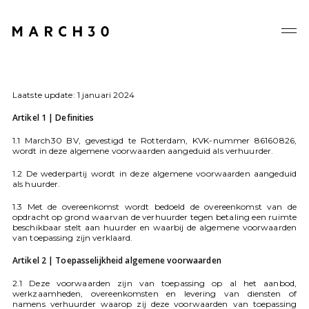
Skip
Men
to
main
content
Laatste update: 1 januari 2024
Artikel 1 | Definities
1.1 March30 BV, gevestigd te Rotterdam, KVK-nummer 86160826,
wordt in deze algemene voorwaarden aangeduid als verhuurder.
1.2 De wederpartij wordt in deze algemene voorwaarden aangeduid
als huurder.
1.3 Met de overeenkomst wordt bedoeld de overeenkomst van de
opdracht op grond waarvan de verhuurder tegen betaling een ruimte
beschikbaar stelt aan huurder en waarbij de algemene voorwaarden
van toepassing zijn verklaard.
Artikel 2 | Toepasselijkheid algemene voorwaarden
2.1 Deze voorwaarden zijn van toepassing op al het aanbod,
werkzaamheden, overeenkomsten en levering van diensten of
namens verhuurder waarop zij deze voorwaarden van toepassing