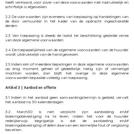
heeft verklaard, voor zover van deze voorwaarden niet nadrukkelijk en
schriftelijk is afgeweken.
2.2 De voorwaarden zijn eveneens van toepassing op handelingen van
de door verhuurder in het kader van de opdracht ingeschakelde
derden.
2.3 Van toepassing is steeds de laatst ter beschikking gestelde versie
van deze algemene voorwaarden.
2.4 De toepasselijkheid van de algemene voorwaarden van de huurder
wordt uitdrukkelijk van de hand gewezen.
2.5 Indien één of meerdere bepalingen in deze algemene voorwaarden
op enig moment geheel of gedeeltelijk nietig zijn of vernietigd
mochten worden, dan blijft het overige in deze algemene
voorwaarden bepaalde volledig van toepassing.
Artikel 3 | Aanbod en offerte
3.1 Indien in het aanbod geen aanvaardingstermijn is gesteld, vervalt
het aanbod na 30 kalenderdagen
3.2 March30 is niet verplicht zijn aanbieding en/of
boekingsbevestiging na te leven, indien het voor de huurder
redelijkerwijs begrijpelijk is dat de aanbieding en/of
boekingsbevestiging of delen daarvan een kennelijke fout of vergissing
bevatten.