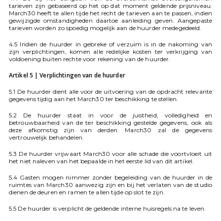
tarieven zijn gebaseerd op het op dat moment geldende prijsniveau.
March30 heeft te allen tijde het recht de tarieven aan te passen, indien
gewijzigde omstandigheden daartoe aanleiding geven. Aangepaste
tarieven worden zo spoedig mogelijk aan de huurder medegedeeld.
4.5 Indien de huurder in gebreke of verzuim is in de nakoming van
zijn verplichtingen, komen alle redelijke kosten ter verkrijging van
voldoening buiten rechte voor rekening van de huurder.
Artikel 5 | Verplichtingen van de huurder
5.1 De huurder dient alle voor de uitvoering van de opdracht relevante
gegevens tijdig aan het March30 ter beschikking te stellen.
5.2 De huurder staat in voor de juistheid, volledigheid en
betrouwbaarheid van de ter beschikking gestelde gegevens, ook als
deze afkomstig zijn van derden. March30 zal de gegevens
vertrouwelijk behandelen.
5.3 De huurder vrijwaart March30 voor alle schade die voortvloeit uit
het niet naleven van het bepaalde in het eerste lid van dit artikel.
5.4 Gasten mogen nimmer zonder begeleiding van de huurder in de
ruimtes van March30 aanwezig zijn en bij het verlaten van de studio
dienen de deuren en ramen te allen tijde op slot te zijn.
5.5 De huurder is verplicht de geldende interne huisregels na te leven.