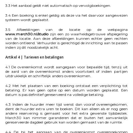
3.3 Het aanbod geldt niet automatisch op vervolgboekingen.
3.4 Een boeking is enkel geldig als deze via het daarvoor aangewezen
systeem wordt geplaatst.
3.5 Afbeeldingen van de locatie op de webpagina
www.march30.nl/studio
zijn een zo waarheidsgetrouwe afspiegeling
van de locatie. Aan deze afbeeldingen kunnen echter geen rechten
worden ontleend. Verhuurder is gerechtigd de inrichting aan te passen
indien zij dit noodzakelijk acht.
Artikel 4 | Tarieven en betalingen
4.1 De overeenkomst wordt aangegaan voor bepaalde tijd, tenzij uit
de aard van de overeenkomst anders voortvloeit of indien partijen
uitdrukkelijk en schriftelijk anders overeenkomen.
4.2 Met het plaatsen van een boeking ontstaat een verplichting tot
betaling. Er kan geen optie op een datum worden geplaatst. Een
datum is pas definitief gereserveerd na volledige betaling.
4.3 Indien de huurder meer tijd wenst dan vooraf overeengekomen,
dient de huurder extra uren te boeken. Dit kan alleen als er nog geen
andere reservering is gemaakt voor het extra gewenste tijdsbestek.
March30 kan nimmer garanderen dat er buiten het aanvankelijk
gereserveerde dagdeel gebruik kan worden gemaakt van de ruimte.
4.4 De bij het aangaan van de overeenkomst overeengekomen