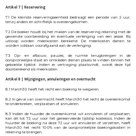
Artikel 7 | Reservering
7.1 De kleinste reserveringseenheid bedraagt een periode van 2 uur,
tenzij anders en schriftelijk is overeengekomen.
7.2 De boeker houdt bij het maken van de reservering rekening met de
gewenste voorbereiding en eventuele verlenging van een sessie. Bij
uitloop worden meerkosten berekend. De meerkosten dienen te
worden voldaan voorafgaand aan de verlenging.
7.3 Op- en afbouw, pauzes, de ruimte terugbrengen in de
oorspronkelijke staat en omkleden dienen plaats te vinden binnen het
geboekte tijdslot. Indien er vertraging plaatsvindt, wordt deze tijd
doorberekend als meerkosten.
Artikel 8 | Wijzigingen, annuleringen en overmacht
8.1 March30 heeft het recht een boeking te weigeren.
8.2 In geval van overmacht heeft March30 het recht de overeenkomst
te onderbreken, verplaatsen of annuleren.
8.3 Indien de huurder de overeenkomst wil annuleren of verplaatsen,
kan dit tot 72 uur voor het gereserveerde tijdstip kosteloos. Indien de
huurder de boeking na deze 72 uur wil annuleren of verzetten, heeft
March30 het recht 100% van de oorspronkelijke boekingskosten in
rekening te brengen.