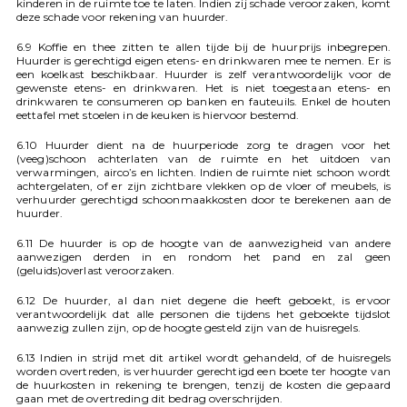
kinderen in de ruimte toe te laten. Indien zij schade veroorzaken, komt
deze schade voor rekening van huurder.
6.9 Koffie en thee zitten te allen tijde bij de huurprijs inbegrepen.
Huurder is gerechtigd eigen etens- en drinkwaren mee te nemen. Er is
een koelkast beschikbaar. Huurder is zelf verantwoordelijk voor de
gewenste etens- en drinkwaren. Het is niet toegestaan etens- en
drinkwaren te consumeren op banken en fauteuils. Enkel de houten
eettafel met stoelen in de keuken is hiervoor bestemd.
6.10 Huurder dient na de huurperiode zorg te dragen voor het
(veeg)schoon achterlaten van de ruimte en het uitdoen van
verwarmingen, airco’s en lichten. Indien de ruimte niet schoon wordt
achtergelaten, of er zijn zichtbare vlekken op de vloer of meubels, is
verhuurder gerechtigd schoonmaakkosten door te berekenen aan de
huurder.
6.11 De huurder is op de hoogte van de aanwezigheid van andere
aanwezigen derden in en rondom het pand en zal geen
(geluids)overlast veroorzaken.
6.12 De huurder, al dan niet degene die heeft geboekt, is ervoor
verantwoordelijk dat alle personen die tijdens het geboekte tijdslot
aanwezig zullen zijn, op de hoogte gesteld zijn van de huisregels.
6.13 Indien in strijd met dit artikel wordt gehandeld, of de huisregels
worden overtreden, is verhuurder gerechtigd een boete ter hoogte van
de huurkosten in rekening te brengen, tenzij de kosten die gepaard
gaan met de overtreding dit bedrag overschrijden.